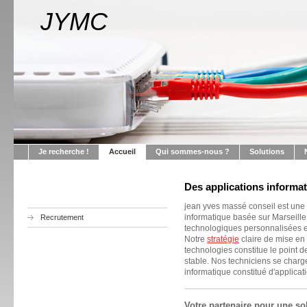
JYMC
Je recherche !
Accueil
Qui sommes-nous ?
Solutions
Des applications informat
jean yves massé conseil est une 
informatique basée sur Marseille
Recrutement
technologiques personnalisées 
Notre
stratégie
claire de mise en
technologies constitue le point d
stable. Nos techniciens se charg
informatique constitué d'applicat
Votre partenaire pour une so